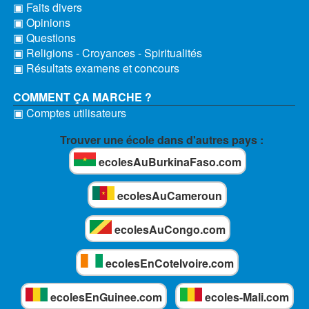
▣ Faits divers
▣ Opinions
▣ Questions
▣ Religions - Croyances - Spiritualités
▣ Résultats examens et concours
COMMENT ÇA MARCHE ?
▣ Comptes utilisateurs
Trouver une école dans d'autres pays :
ecolesAuBurkinaFaso.com
ecolesAuCameroun
ecolesAuCongo.com
ecolesEnCoteIvoire.com
ecolesEnGuinee.com
ecoles-Mali.com