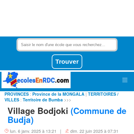
PROVINCES
:
Province de la MONGALA
|
TERRITOIRES /
VILLES
:
Territoire de Bumba
>>>
Village Bodjoki
(Commune de
Budja)
lun. 6 janv. 2025 à 13:21 |
dim. 22 juin 2025 à 07:31