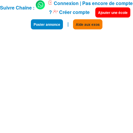
Connexion
| Pas encore de compte
Suivre Chaîne :
?
Créer compte
Ajouter une école
|
Poster annonce
Aide aux exos