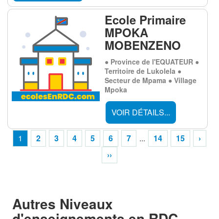
Ecole Primaire
MPOKA
MOBENZENO
● Province de l'EQUATEUR ●
Territoire de Lukolela ●
Secteur de Mpama ● Village
Mpoka
VOIR DÉTAILS...
1
2
3
4
5
6
7
...
14
15
›
››
Autres Niveaux
d'enseignements en RDC