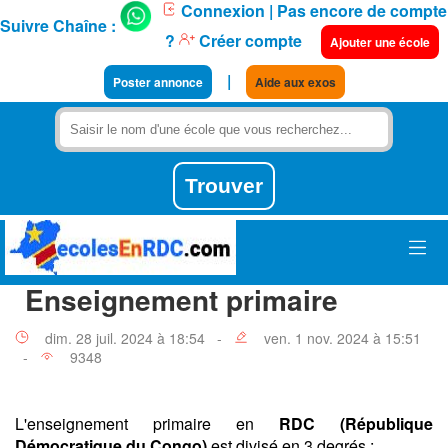
Connexion
| Pas encore de compte
Suivre Chaîne :
?
Créer compte
Ajouter une école
|
Poster annonce
Aide aux exos
Enseignement primaire
dim. 28 juil. 2024 à 18:54 -
ven. 1 nov. 2024 à 15:51
-
9348
L'enseignement primaire en
RDC (République
Démocratique du Congo)
est divisé en 3 degrés :