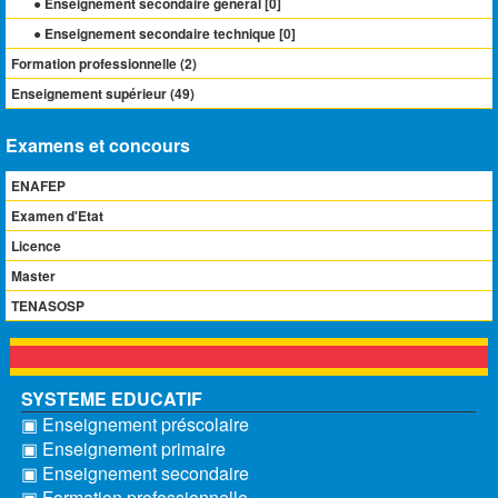
● Enseignement secondaire général [
0
]
● Enseignement secondaire technique [
0
]
Formation professionnelle (
2
)
Enseignement supérieur (
49
)
Examens et concours
ENAFEP
Examen d'Etat
Licence
Master
TENASOSP
SYSTEME EDUCATIF
▣ Enseignement préscolaire
▣ Enseignement primaire
▣ Enseignement secondaire
▣ Formation professionnelle