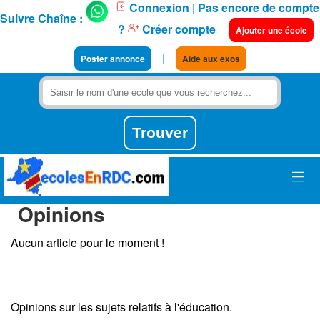
Connexion
| Pas encore de compte
Suivre Chaîne :
?
Créer compte
Ajouter une école
|
Poster annonce
Aide aux exos
Opinions
Aucun article pour le moment !
Opinions sur les sujets relatifs à l'éducation.