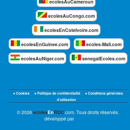
ecolesAuCameroun
ecolesAuCongo.com
ecolesEnCoteIvoire.com
ecolesEnGuinee.com
ecoles-Mali.com
ecolesAuNiger.com
senegalEcoles.com
● Cookies
● Politique de confidentialité
● Conditions générales
d'utilisation
© 2026
ecoles
En
RDC
.com. Tous droits réservés.
développé par
bidzoni