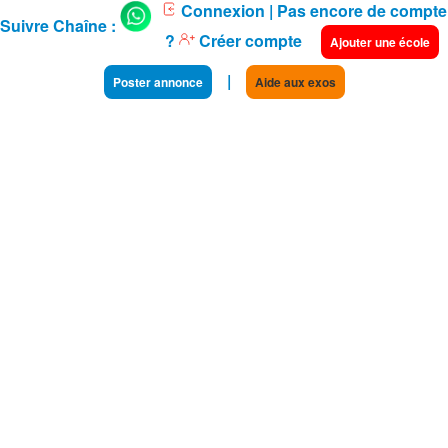
Connexion
| Pas encore de compte
Suivre Chaîne :
?
Créer compte
Ajouter une école
|
Poster annonce
Aide aux exos