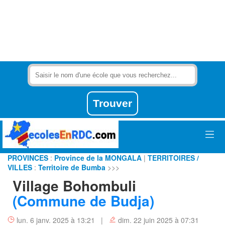
PROVINCES
:
Province de la MONGALA
|
TERRITOIRES /
VILLES
:
Territoire de Bumba
>>>
Village Bohombuli
(Commune de Budja)
lun. 6 janv. 2025 à 13:21 |
dim. 22 juin 2025 à 07:31