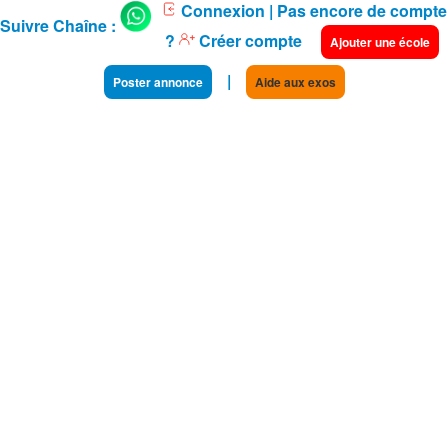
Connexion
| Pas encore de compte
Suivre Chaîne :
?
Créer compte
Ajouter une école
|
Poster annonce
Aide aux exos