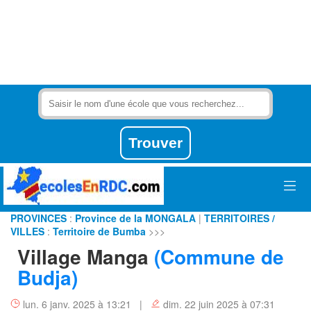
PROVINCES
:
Province de la MONGALA
|
TERRITOIRES /
VILLES
:
Territoire de Bumba
>>>
Village Manga
(Commune de
Budja)
lun. 6 janv. 2025 à 13:21 |
dim. 22 juin 2025 à 07:31