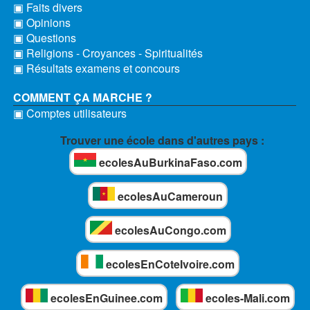
▣ Faits divers
▣ Opinions
▣ Questions
▣ Religions - Croyances - Spiritualités
▣ Résultats examens et concours
COMMENT ÇA MARCHE ?
▣ Comptes utilisateurs
Trouver une école dans d'autres pays :
ecolesAuBurkinaFaso.com
ecolesAuCameroun
ecolesAuCongo.com
ecolesEnCoteIvoire.com
ecolesEnGuinee.com
ecoles-Mali.com