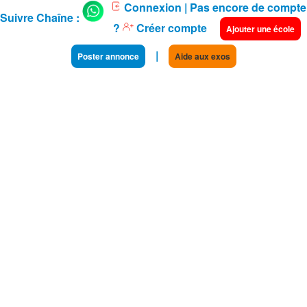
Connexion
| Pas encore de compte
Suivre Chaîne :
?
Créer compte
Ajouter une école
|
Poster annonce
Aide aux exos