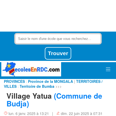
PROVINCES
:
Province de la MONGALA
|
TERRITOIRES /
VILLES
:
Territoire de Bumba
>>>
Village Yatua
(Commune de
Budja)
lun. 6 janv. 2025 à 13:21 |
dim. 22 juin 2025 à 07:31