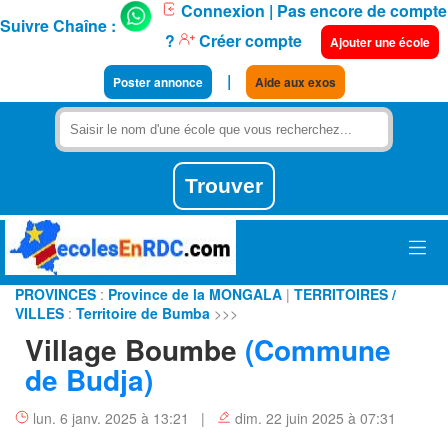
Connexion
| Pas encore de compte
Suivre Chaîne :
?
Créer compte
Ajouter une école
|
Poster annonce
Aide aux exos
PROVINCES
:
Province de la MONGALA
|
TERRITOIRES /
VILLES
:
Territoire de Bumba
>>>
Village Boumbe
(Commune
de Budja)
lun. 6 janv. 2025 à 13:21 |
dim. 22 juin 2025 à 07:31