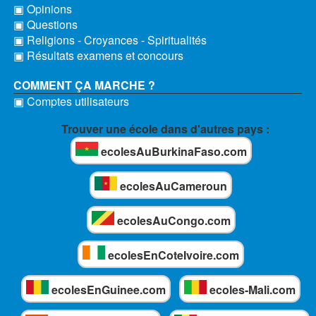
▣ Opinions
▣ Questions
▣ Religions - Croyances - Spiritualités
▣ Résultats examens et concours
COMMENT ÇA MARCHE ?
▣ Comptes utilisateurs
Trouver une école dans d'autres pays :
ecolesAuBurkinaFaso.com
ecolesAuCameroun
ecolesAuCongo.com
ecolesEnCoteIvoire.com
ecolesEnGuinee.com
ecoles-Mali.com