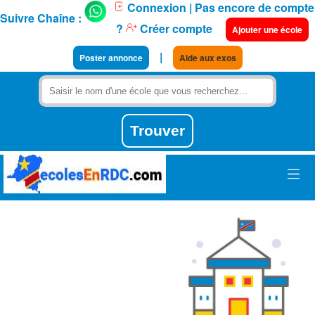
Connexion
| Pas encore de compte
Suivre Chaîne :
?
Créer compte
Ajouter une école
|
Poster annonce
Aide aux exos