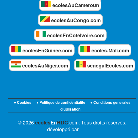
ecolesAuCameroun
ecolesAuCongo.com
ecolesEnCoteIvoire.com
ecolesEnGuinee.com
ecoles-Mali.com
ecolesAuNiger.com
senegalEcoles.com
● Cookies
● Politique de confidentialité
● Conditions générales
d'utilisation
© 2026
ecoles
En
RDC
.com. Tous droits réservés.
développé par
bidzoni