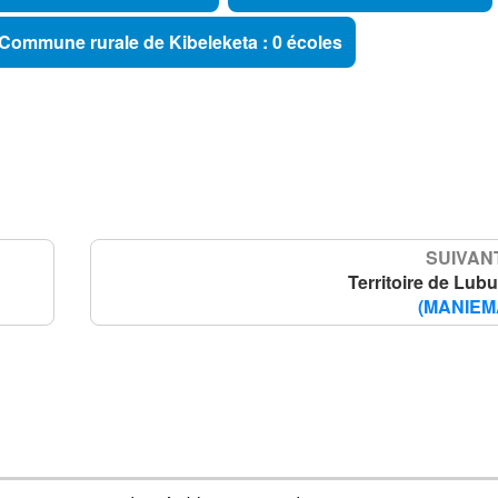
Commune rurale de Kibeleketa : 0 écoles
SUIVANT
Territoire de Lub
(MANIEM