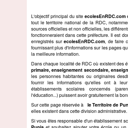
L'objectif principal du site
ecolesEnRDC.com
é
tout le territoire national de la RDC, notam
sources officielles et non officielles, les diffé
fonctionneraient dans cette préfecture. Il est 
enregistrés sur
ecolesEnRDC.com
, de faire 
fournissant plus d'informations sur les pages qui
la meilleure information.
Dans chaque localité de RDC où existent des ét
primaire, enseignement secondaire, enseign
les personnes habitantes ou originaires desdi
fournir les informations qu'elles ont à leu
établissements scolaires concernés (paren
l'éducation...) puissent avoir gratuitement la b
Sur cette page réservée à
le Territoire de Pun
elles existent dans cette division administrative.
Si vous êtes responsable d'un établissement s
Punia
et souhaitez ajouter votre école ou un