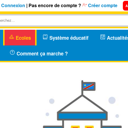
Connexion
| Pas encore de compte ?
Créer compte
A
Ecoles
Système éducatif
Actualité
Comment ça marche ?