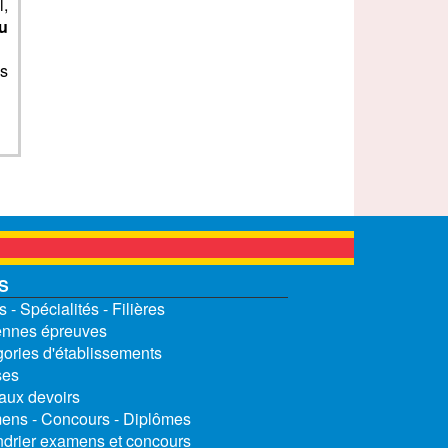
l,
u
es
S
 - Spécialités - Filières
nnes épreuves
ories d'établissements
ses
aux devoirs
ns - Concours - Diplômes
drier examens et concours