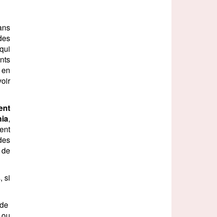
dans
des
 qui
nts
 en
voir
ent
nia
,
ent
des
 de
, si
t de
 ou