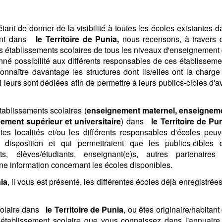
tant de donner de la visibilité à toutes les écoles existantes 
ment dans
le Territoire de Punia,
nous recensons, à travers 
rents établissements scolaires de tous les niveaux d'enseignement
donné possibilité aux différents responsables de ces établisseme
connaître davantage les structures dont ils/elles ont la charge
 leurs sont dédiées afin de permettre à leurs publics-cibles d'a
ablissements scolaires (
enseignement maternel, enseignem
ement supérieur et universitaire
) dans
le Territoire de Pu
tes localités et/ou les différents responsables d'écoles peuv
r disposition et qui permettraient que les publics-cibles 
ts, élèves/étudiants, enseignant(e)s, autres partenaires
onne information concernant les écoles disponibles.
ia
, il vous est présenté, les différentes écoles déjà enregistrées
colaire dans
le Territoire de Punia
, ou êtes originaire/habitan
 établissement scolaire que vous connaissez dans l'annuaire