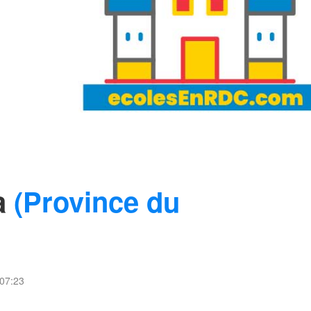
ia
(Province du
 07:23