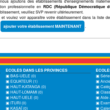
nous ajoutons des établissements d'enseignements materne
ation professionnelle en
RDC (République Démocratique d
ablissement, veuillez SVP revenir ultérieurement.
et voulez voir apparaître votre établissement dans la liste d
P
ajouter votre établissement MAINTENANT
.
ECOLES DANS LES PROVINCES
ECOLE
▣ BAS-UELE (0)
▣ Séries
▣ EQUATEUR (1)
▣ Ancie
▣ HAUT-KATANGA (0)
▣ Catég
▣ HAUT-LOMAMI (0)
▣ Clas
▣ HAUT-UELE (0)
▣ Aide 
▣ ITURI (0)
▣ Exame
▣ KASAÏ (0)
▣ Calen