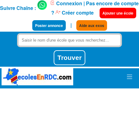
Connexion
| Pas encore de compte
Suivre Chaîne :
?
Créer compte
Ajouter une école
|
Poster annonce
Aide aux exos