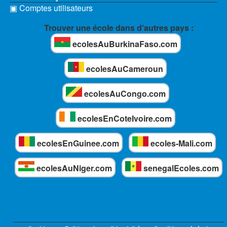
▣ Comptes utilisateurs
Trouver une école dans d'autres pays :
ecolesAuBurkinaFaso.com
ecolesAuCameroun
ecolesAuCongo.com
ecolesEnCoteIvoire.com
ecolesEnGuinee.com
ecoles-Mali.com
ecolesAuNiger.com
senegalEcoles.com