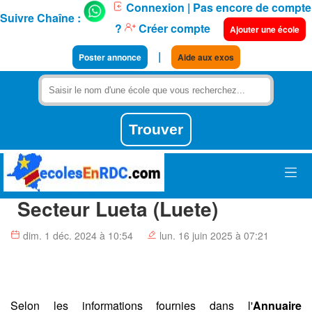
Connexion
| Pas encore de compte
Suivre Chaîne :
?
Créer compte
Ajouter une école
|
Poster annonce
Aide aux exos
Secteur Lueta (Luete)
dim. 1 déc. 2024 à 10:54
lun. 16 juin 2025 à 07:21
Selon les informations fournies dans l'
Annuaire