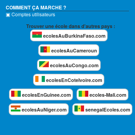
COMMENT ÇA MARCHE ?
▣ Comptes utilisateurs
Trouver une école dans d'autres pays :
ecolesAuBurkinaFaso.com
ecolesAuCameroun
ecolesAuCongo.com
ecolesEnCoteIvoire.com
ecolesEnGuinee.com
ecoles-Mali.com
ecolesAuNiger.com
senegalEcoles.com