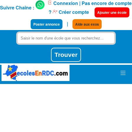
Connexion
| Pas encore de compte
Suivre Chaîne :
?
Créer compte
Ajouter une école
|
Poster annonce
Aide aux exos