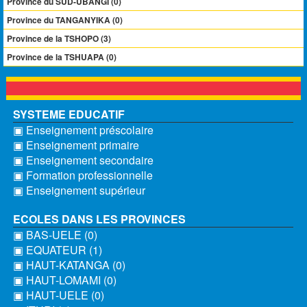
Province du SUD-UBANGI (0)
Province du TANGANYIKA (0)
Province de la TSHOPO (3)
Province de la TSHUAPA (0)
SYSTEME EDUCATIF
▣ Enseignement préscolaire
▣ Enseignement primaire
▣ Enseignement secondaire
▣ Formation professionnelle
▣ Enseignement supérieur
ECOLES DANS LES PROVINCES
▣ BAS-UELE (0)
▣ EQUATEUR (1)
▣ HAUT-KATANGA (0)
▣ HAUT-LOMAMI (0)
▣ HAUT-UELE (0)