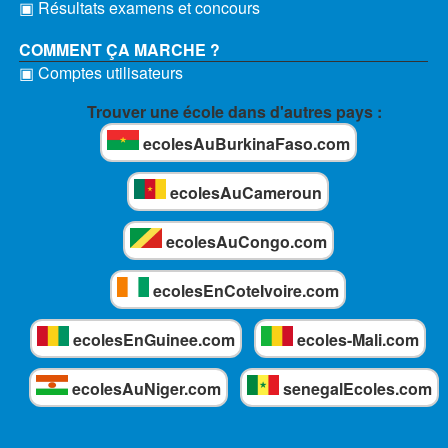
▣ Résultats examens et concours
COMMENT ÇA MARCHE ?
▣ Comptes utilisateurs
Trouver une école dans d'autres pays :
ecolesAuBurkinaFaso.com
ecolesAuCameroun
ecolesAuCongo.com
ecolesEnCoteIvoire.com
ecolesEnGuinee.com
ecoles-Mali.com
ecolesAuNiger.com
senegalEcoles.com