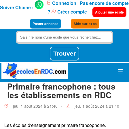
Connexion
| Pas encore de compte
Suivre Chaîne :
?
Créer compte
Ajouter une école
|
Poster annonce
Aide aux exos
Primaire francophone : tous
les établissements en RDC
jeu. 1 août 2024 à 21:40 -
jeu. 1 août 2024 à 21:40
Les écoles d'enseignement primaire francophone.