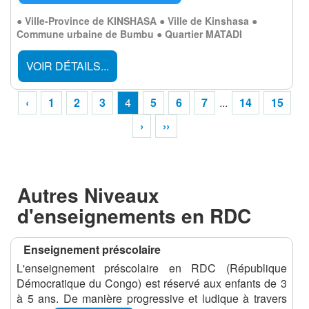
● Ville-Province de KINSHASA ● Ville de Kinshasa ●
Commune urbaine de Bumbu ● Quartier MATADI
VOIR DÉTAILS...
‹
1
2
3
4
5
6
7
...
14
15
›
››
Autres Niveaux
d'enseignements en RDC
Enseignement préscolaire
L'enseignement préscolaire en RDC (République
Démocratique du Congo) est réservé aux enfants de 3
à 5 ans. De manière progressive et ludique à travers