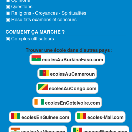
▣ Questions
▣ Religions - Croyances - Spiritualités
▣ Résultats examens et concours
COMMENT ÇA MARCHE ?
▣ Comptes utilisateurs
Trouver une école dans d'autres pays :
ecolesAuBurkinaFaso.com
ecolesAuCameroun
ecolesAuCongo.com
ecolesEnCoteIvoire.com
ecolesEnGuinee.com
ecoles-Mali.com
ecolesAuNiger.com
senegalEcoles.com