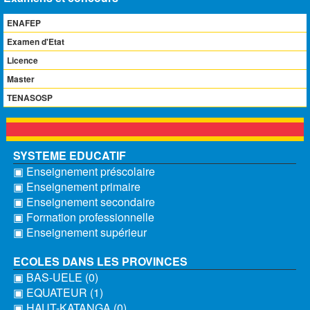
ENAFEP
Examen d'Etat
Licence
Master
TENASOSP
SYSTEME EDUCATIF
▣ Enseignement préscolaire
▣ Enseignement primaire
▣ Enseignement secondaire
▣ Formation professionnelle
▣ Enseignement supérieur
ECOLES DANS LES PROVINCES
▣ BAS-UELE (0)
▣ EQUATEUR (1)
▣ HAUT-KATANGA (0)