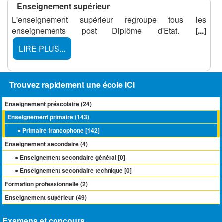
Enseignement supérieur
L'enseignement supérieur regroupe tous les
enseignements post Diplôme d'Etat.
[...]
LIRE PLUS...
Trouvez rapidement une école ICI
Enseignement préscolaire (
24
)
Enseignement primaire (
143
)
● Primaire francophone [
142
]
Enseignement secondaire (
4
)
● Enseignement secondaire général [
0
]
● Enseignement secondaire technique [
0
]
Formation professionnelle (
2
)
Enseignement supérieur (
49
)
Examens et concours